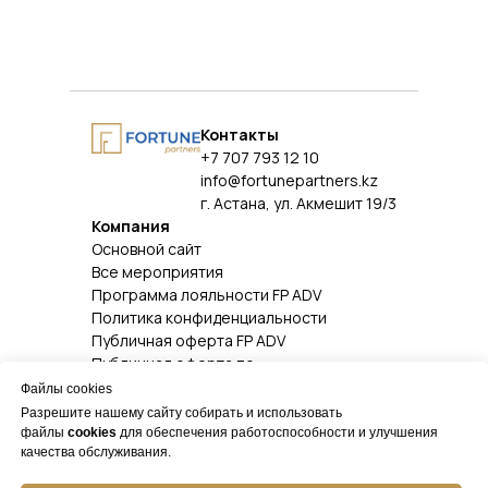
Контакты
+7 707 793 12 10
info@fortunepartners.kz
г. Астана, ул. Акмешит 19/3
Компания
Основной сайт
Все мероприятия
Программа лояльности FP ADV
Политика конфиденциальности
Публичная оферта FP ADV
Публичная оферта по
обучению
Файлы cookies
Соц. сети
Разрешите нашему сайту собирать и использовать
Facebook
файлы
cookies
для обеспечения работоспособности и улучшения
Instagram
качества обслуживания.
Linked In