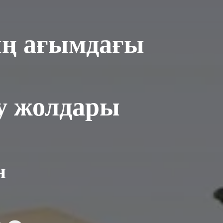
ың ағымдағы
у жолдары
н