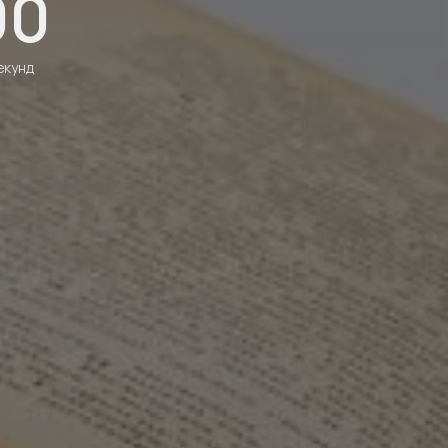
00
екунд