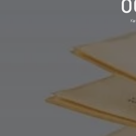
0
Күн