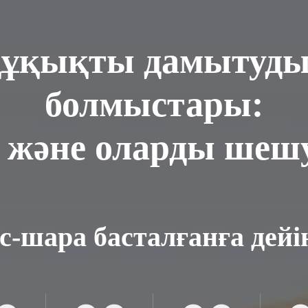
құқықты дамытуд
болмыстары:
р және оларды шеш
іс-шара басталғанға дейі