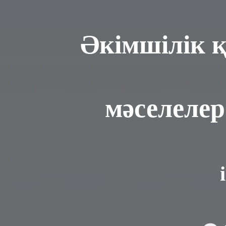
Әкімшілік 
мәселеле