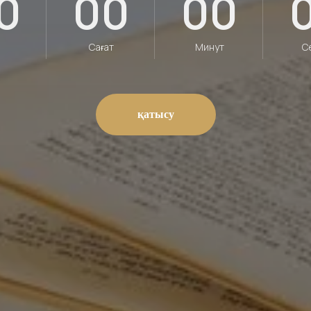
0
00
00
Сағат
Минут
С
қатысу