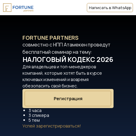
Написать в WhatsApp
Написать в WhatsApp
FORTUNE PARTNERS
совместно с НПП Атамекен проведут
бесплатный семинар на тему:
НАЛОГОВЫЙ КОДЕКС 2026
Для владельцев и топ-менеджеров
компаний, которые хотят быть в курсе
ключевых изменений и вовремя
обезопасить свой бизнес.
Регистрация
3 часа
3 спикера
5 тем
Успей зарегистрироваться!